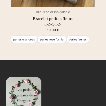
Bijoux acier inoxydable
Bracelet petites fleurs
Note
10,00
€
0
sur
5
perles orangées
perles rose fushia
perles jaunes