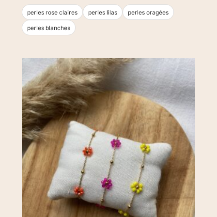
sur
5
perles rose claires
perles lilas
perles oragées
perles blanches