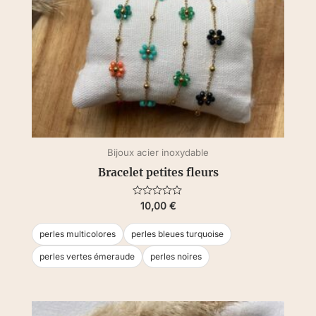
Bijoux acier inoxydable
Bracelet petites fleurs
Note
10,00
€
0
sur
5
perles multicolores
perles bleues turquoise
perles vertes émeraude
perles noires