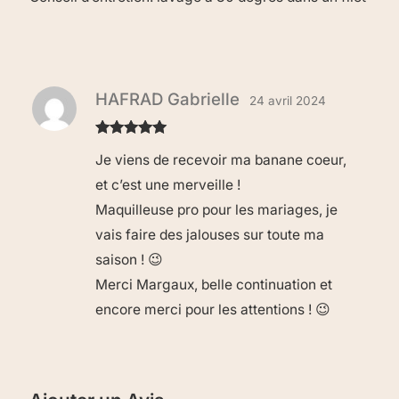
HAFRAD Gabrielle
24 avril 2024
Note
5
sur
Je viens de recevoir ma banane coeur,
5
et c’est une merveille !
Maquilleuse pro pour les mariages, je
vais faire des jalouses sur toute ma
saison ! 😉
Merci Margaux, belle continuation et
encore merci pour les attentions ! 😉