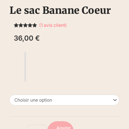
Le sac Banane Coeur
(
1
avis client)
Noté
1
5.00
sur 5 basé
36,00
€
sur
notation
client
Ajouter