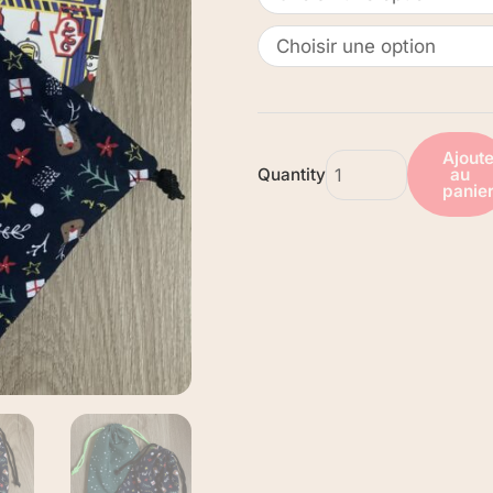
Ajoute
Quantity
au
panie